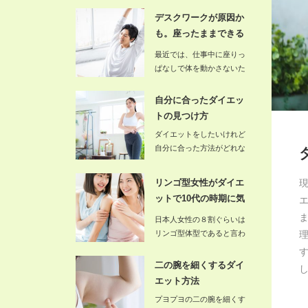
でしょう…
デスクワークが原因か
も。座ったままできる
ダイエット…
最近では、仕事中に座りっ
ぱなしで体を動かさないた
め、太ってしまう人が男女
共に多く…
自分に合ったダイエッ
トの見つけ方
ダイエットをしたいけれど
自分に合った方法がどれな
のかということが分からず
悩んでい…
リンゴ型女性がダイエ
ットで10代の時期に気
を付ける…
日本人女性の８割ぐらいは
リンゴ型体型であると言わ
れています。因みにリンゴ
型という…
二の腕を細くするダイ
エット方法
プヨプヨの二の腕を細くす