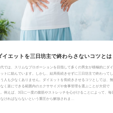
ダイエットを三日坊主で終わらさないコツとは
現代では、スリムなプロポーションを目指して多くの男女が積極的にダ
エットに励んでいます。しかし、結局長続きせずに三日坊主で終わって
まう人も少なくありません。ダイエットを長続きさせるコツとしては、
理なく楽にできる範囲内のエクササイズや食事管理を選ぶことが大切で
す。例えば、3日に一度の腹筋やストレッチを心がけることによって、毎
しなければならないという重圧から解放されま…