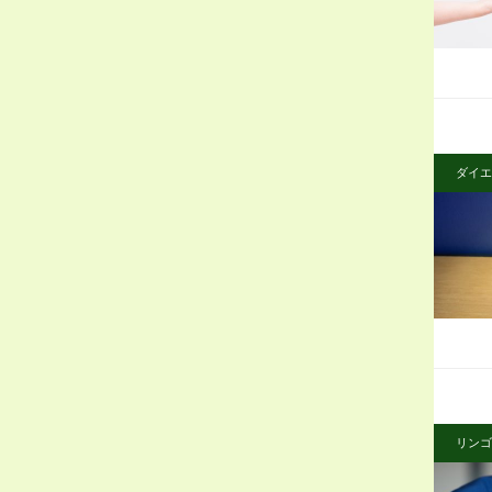
ダイエ
リンゴ