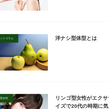
洋ナシ型体型とは
ットコラム
リンゴ型女性がエクサ
型女性
イズで20代の時期に気