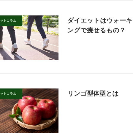
ダイエットはウォーキ
ットコラム
ングで痩せるもの？
リンゴ型体型とは
ットコラム