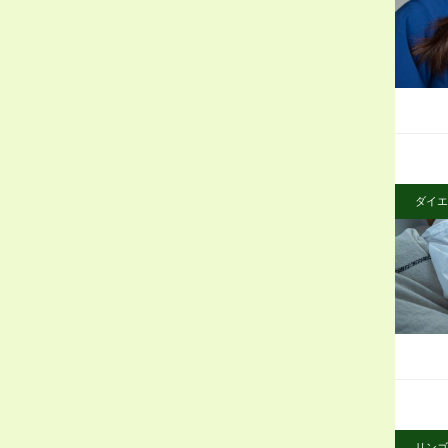
ダイエ
リンゴ