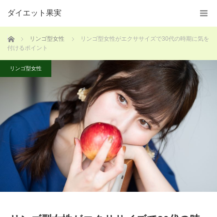
ダイエット果実
ホーム
リンゴ型女性
リンゴ型女性がエクササイズで30代の時期に気を
付けるポイント
リンゴ型女性