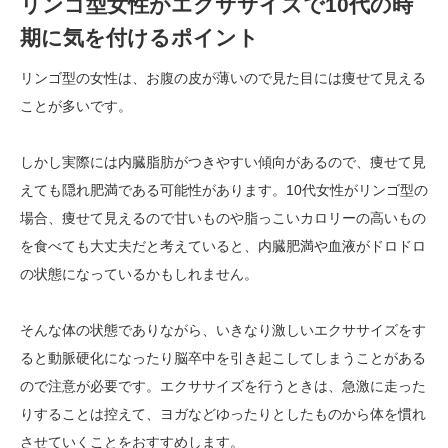
リンゴ型女性がエクササイズで10代の時
期に気を付けるポイント
リンゴ型の女性は、お腹の皮が薄いので見た目には痩せて見える
ことが多いです。
しかし実際には内臓脂肪がつきやすい傾向があるので、痩せて見
えても隠れ肥満である可能性があります。10代女性がリンゴ型の
場合、痩せて見えるので甘いものや脂っこいカロリーの高いもの
を食べても大丈夫だと考えていると、内臓肥満や血液がドロドロ
の状態になっているかもしれません。
そんな体の状態でありながら、いきなり激しいエクササイズをす
ると動脈硬化になったり脳卒中を引き起こしてしまうことがある
ので注意が必要です。エクササイズを行うときは、急激に走った
りすることは控えて、ヨガなどゆったりとしたものから体を慣れ
させていくことをおすすめします。