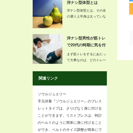
洋ナシ型体型とは
洋ナシ型体型とは、その名
の通り上半身は太っていな
いが、お尻や太ももなど下
半身に脂…
洋ナシ型男性が筋トレ
で20代の時期に気を付
けるポイ…
まず筋トレをするにあたっ
て大事なのは、どのトレー
ニングをするとどこが鍛え
られるの…
関連リンク
ソウルジュエリー
手元供養『ソウルジュエリー』のブレス
レットタイプは、さりげなく身に付ける
ことができます。リストブレスは、時計
のベルトのように簡単に身に付けること
ができ、ベルトのサイズ調整が簡単にで