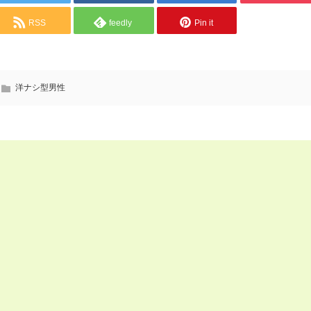
RSS
feedly
Pin it
洋ナシ型男性