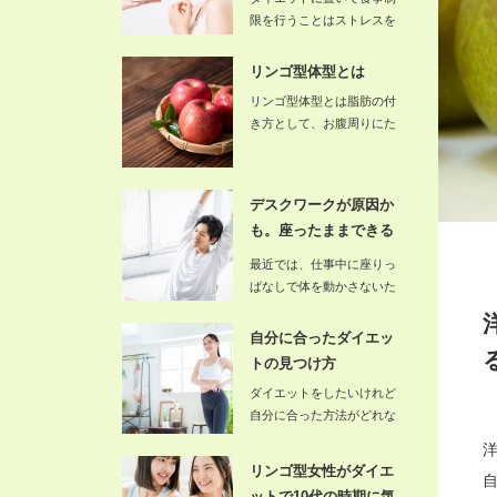
限を行うことはストレスを
一番大きく感じることなる
でしょう…
リンゴ型体型とは
リンゴ型体型とは脂肪の付
き方として、お腹周りにた
っぷりと付くので、ウエス
ト周りが…
デスクワークが原因か
も。座ったままできる
ダイエット…
最近では、仕事中に座りっ
ぱなしで体を動かさないた
め、太ってしまう人が男女
共に多く…
自分に合ったダイエッ
トの見つけ方
ダイエットをしたいけれど
自分に合った方法がどれな
のかということが分からず
悩んでい…
リンゴ型女性がダイエ
ットで10代の時期に気