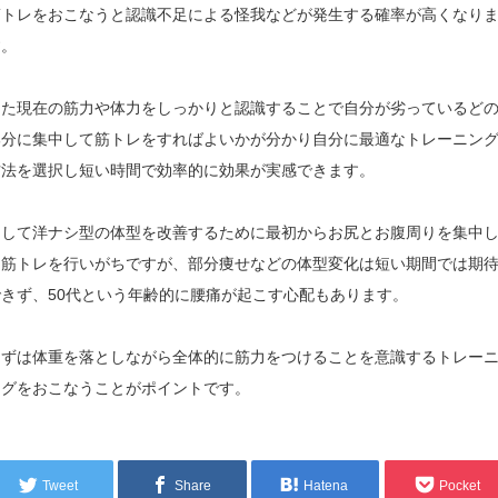
筋トレをおこなうと認識不足による怪我などが発生する確率が高くなり
す。
また現在の筋力や体力をしっかりと認識することで自分が劣っているど
部分に集中して筋トレをすればよいかが分かり自分に最適なトレーニン
方法を選択し短い時間で効率的に効果が実感できます。
そして洋ナシ型の体型を改善するために最初からお尻とお腹周りを集中
て筋トレを行いがちですが、部分痩せなどの体型変化は短い期間では期
できず、50代という年齢的に腰痛が起こす心配もあります。
まずは体重を落としながら全体的に筋力をつけることを意識するトレー
ングをおこなうことがポイントです。
Tweet
Share
Hatena
Pocket