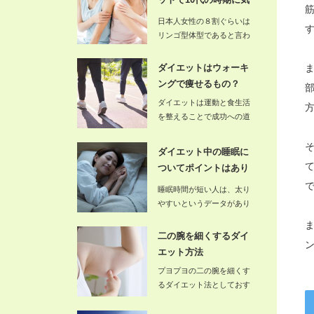
を付ける…
日本人女性の８割ぐらいは
リンゴ型体型であると言わ
れています。因みにリンゴ
型という…
ダイエットはウォーキ
ングで痩せるもの？
ダイエットは運動と食生活
を整えることで成功への道
へ導かれます。どちらか一
つで…
ダイエット中の睡眠に
ついてポイントはあり
ますか？
睡眠時間が短い人は、太り
やすいというデータがあり
ます。これは夜遅くに飲食
すること…
二の腕を細くするダイ
エット方法
プヨプヨの二の腕を細くす
るダイエット法としておす
すめなのが、腕をねじるだ
けの簡単…