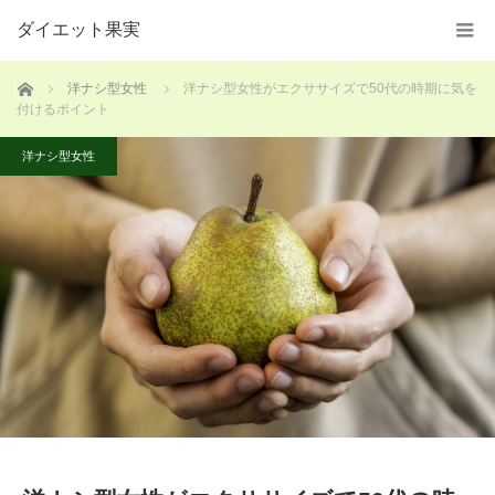
ダイエット果実
ホーム
洋ナシ型女性
洋ナシ型女性がエクササイズで50代の時期に気を
付けるポイント
洋ナシ型女性